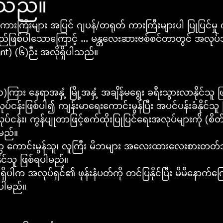
ါသည်။
ိုကားကြီးများ အပြင် ဂျပန်/တရုတ် ကားကြီးများပါ ပြုပြင်မှု
်ဖြစ်ပါသောကြောင့် ... မန္တလေးဆားဗစ်စင်တာတွင် အလုပ်
nt) (၆)ဉီး အလိုရှိပါသည်။
ြား နေရာအနှံ့ မြို့အနှံ့ အချိန်မရွေး ခရီးသွားလာနိုင်သူ 
ပ်ငန်းဖြစ်ပါ၍ ကျန်းမာရေးကောင်းမွန်ပြီး အပင်ပန်းခံနိုင်သူ
ပ်ငန်း၊ ကွန်ပျုတာဖြင့်စက်ထိုးပြုပြင်ရေးအလုပ်များကို (စိ
ါမည်။
ရိတ္တ ကောင်းမွန်သူ၊ လူကြီး မိဘများ အလေးထားလေးစားတတ်သူ
ုင်သူ ဖြစ်ရပါမည်။
ပါက အလုပ်ရှင်၏ ဖုန်းနံပတ်ကို တင်ပြနိုင်ပြီး မိမိနောက်ကြ
ဲရပါမည်။