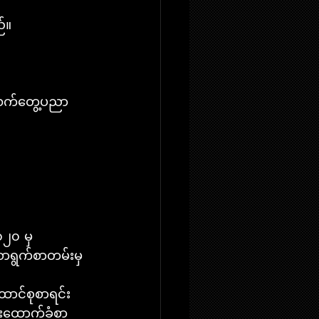
်။
 လက်တွေ့ပညာ 
၂၀ မှ 
စာရွက်စာတမ်းမှ
ထောင်စုစာရင်း
င်းထောက်ခံစာ