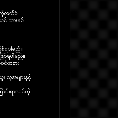
 ကိုလက်ခံ 
သင် ဆားဗစ်
ဖြစ်ရပါမည်။
 ဖြစ်ရပါမည်။
တ်ဝင်တစား 
၊ လူအများနှင့် 
ောင်းရာဇဝင်ကို 