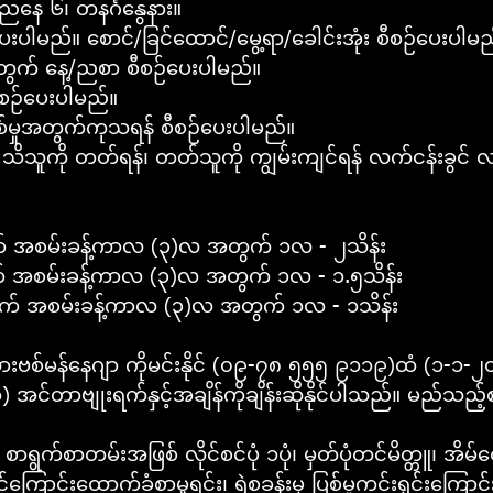
ညနေ ၆၊ တနင်္ဂနွေနား။
ပါမည်။ စောင်/ခြင်ထောင်/မွေ့ရာ/ခေါင်းအုံး စီစဉ်ပေးပါမည
က် နေ့/ညစာ စီစဉ်ပေးပါမည်။ 
ီစဉ်ပေးပါမည်။
စ်မှုအတွက်ကုသရန် စီစဉ်ပေးပါမည်။
 သိသူကို တတ်ရန်၊ တတ်သူကို ကျွမ်းကျင်ရန် လက်ငန်းခွင်
က် အစမ်းခန့်ကာလ (၃)လ အတွက် ၁လ - ၂သိန်း
် အစမ်းခန့်ကာလ (၃)လ အတွက် ၁လ - ၁.၅သိန်း
ွက် အစမ်းခန့်ကာလ (၃)လ အတွက် ၁လ - ၁သိန်း
းဗစ်မန်နေဂျာ ကိုမင်းနိုင် (၀၉-၇၈ ၅၅၅ ၉၁၁၉)ထံ (၁-၁-၂၀
်တာဗျုးရက်နှင့်အချိန်ကိုချိန်းဆိုနိုင်ပါသည်။ မည်သည့်
ာရွက်စာတမ်းအဖြစ် လိုင်စင်ပုံ ၁ပုံ၊ မှတ်ပုံတင်မိတ္တူ၊ အိမ်
ုင်ကြောင်းထောက်ခံစာမူရင်း၊ ရဲစခန်းမှ ပြစ်မှုကင်းရှင်းကြော