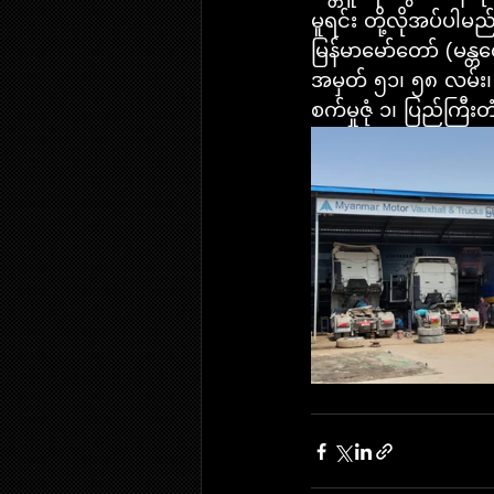
မူရင်း တို့လိုအပ်ပါမည
မြန်မာမော်တော် (မန္
အမှတ် ၅၁၊ ၅၈ လမ်း၊ 
စက်မှုဇုံ ၁၊ ပြည်ကြီးတံ