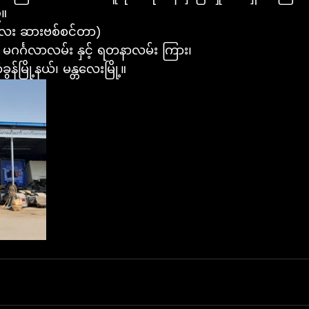
်။
တလေး ဆားဗစ်စင်တာ)
မဂင်္ဂလာလမ်း နှင့် ရတနာလမ်း ကြား၊
ခွန်မြို့နယ်၊ မန္တလေးမြို့။