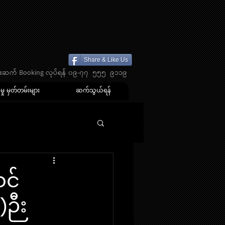
Share & Like Us
ုန်းဆက် Booking လုပ်ရန် ၀၉-၇၇ ၅၅၅ ၉၁၁၉
်မှု မှတ်တမ်းများ
ဆက်သွယ်ရန်
င်
ဉီး