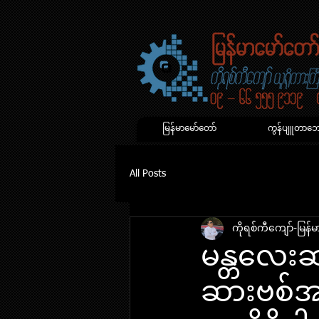
မြန်မာမော်တော်
ကွန်ပျူတာဘောက
All Posts
ကိုရစ်ကီကျော်-မြန်မာ
မန္တလေး
ဆားဗစ်အက