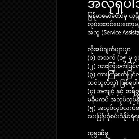
အလိုရှိပ
မြန်မာမော်တော်မှ ယူရ
လုပ်ဆောင်ပေးတော့မည
အကူ (Service Assista
လိုအပ်ချက်များမှာ
(၁) အသက် (၁၅ မှ ၃၀)က
(၂) ကားကြီးစက်ပြင်လု
(၃) ကားကြီးစက်ပြင်လု
သင်ယူလိုသူ) ဖြစ်ရပ
(၄) အကျင့် နှင့် စာ
မခိုမကပ် အလုပ်လုပ်နိ
(၅) အလုပ်လုပ်လက်စရှိ
မေးမြန်းစုံစမ်းခံနိုင်ရ
ကုမ္ပဏီမှ 