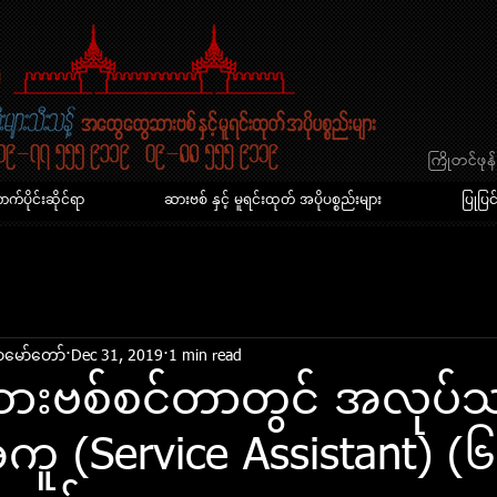
​ကြိုတင်ဖ
်ပိုင်းဆိုင်ရာ
ဆားဗစ် နှင့် မူရင်းထုတ် အပိုပစ္စည်းများ
ပြုပြင
​မော်​တော်
Dec 31, 2019
1 min read
ဆားဗစ်စင်တာတွင် အလုပ်သ
ူ (Service Assistant) (၆)