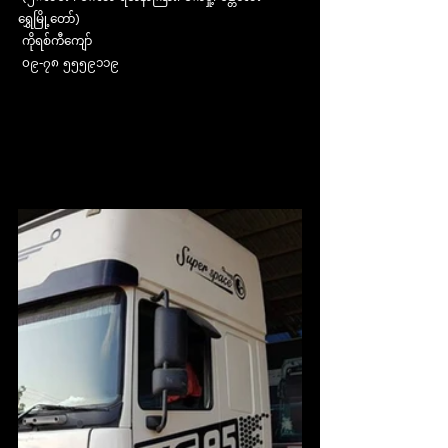
ရွှေမြို့တော်)
 ကိုရစ်ကီကျော်
 ၀၉-၇၈ ၅၅၅၉၁၁၉