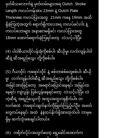
မှတ်မိသလောက်နဲ့ မှတ်တမ်းများအရ Clutch  Stroke 
Length ကလပ်ကန်အား 23mm နဲ့ Clutch Plate 
Thickness ကလပ်ပြားအထူ  21mm ကနေ 19mm အထိ
ရှိခဲ့ကြတဲ့အတွက် ရောက်ရှိကာလအရ ကလပ်ဖင်းဂါး နဲ့  
ကလပ်ဘောများ အနာဆာမရှိခင်၊ ကလပ်ပြားအထူ 
18mm အောက်ရောက်ခဲ့ကြရင်တော့  လဲသင့်ပါပြီ။ 
(4) ပါဝါစီယာတိုင်ပန်အုံကိုစစ်ပါ၊ ဆီယိုမှု၊ လက်ကျန်ပါဝါ
ဆီနဲ့ ဆီအရည်သွေး တို့ကိုစစ်ပါ။
(5) ဂီယာဝိုင်၊ ကရောင်းဝိုင် နဲ့ ဖစ်တာစစ်တွေစစ်ပါ၊ ဆီယို
မှု၊  လက်ကျန်ပါဝါဆီနဲ့ ဆီအရည်သွေး တို့ကိုစစ်ပါ။ 
အမြင်အားဖြင့်တော့  အရောင်းပြောင်းနေရင်၊ အမြုပ်ထ
နေရင်၊ ကျဲလွန်း ပြစ်လွန်းနေရင်တော့  လဲသင့်ပါပြီ။ လဲ
တဲ့ဆီရဲ့ အရည်သွေးကို အထူးအထူးဂရုစိုက်ပါ။ တ
လက်စထဲ  ကရောင်းချက်နက်ကိုဖြုတ်ကြည့်ပါဦး၊ အဖတ်
တွေကပ်နေရင်၊ အထဲ  နဲနဲထပ်နှိက်ဖို့အားထုတ်ပါ၊ ဘာမှမ
ရှိမှ ဆက်သုံးစေချင်ပါတယ်။
(6)  ဘရိတ်လိုင်းအတွက်တော့ ရှေ့ခေါင်းအောက်က 