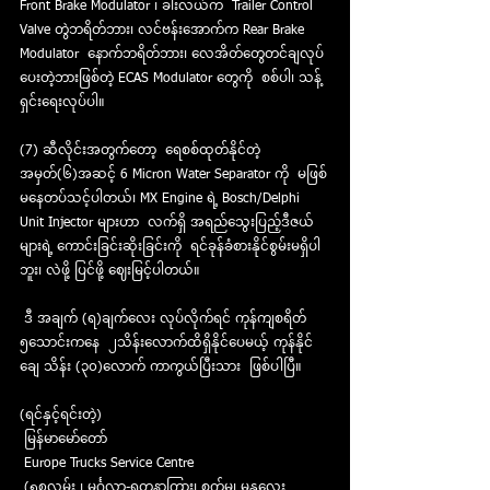
Front Brake Modulator ၊ ခါးလယ်က  Trailer Control 
Valve တွဲဘရိတ်ဘား၊ လင်ဗန်းအောက်က Rear Brake 
Modulator  နောက်ဘရိတ်ဘား၊ လေအိတ်တွေတင်ချလုပ်
ပေးတဲ့ဘားဖြစ်တဲ့ ECAS Modulator တွေကို  စစ်ပါ၊ သန့်
ရှင်းရေးလုပ်ပါ။
(7) ဆီလိုင်းအတွက်တော့  ရေစစ်ထုတ်နိုင်တဲ့ 
အမှတ်(၆)အဆင့် 6 Micron Water Separator ကို  မဖြစ်
မနေတပ်သင့်ပါတယ်၊ MX Engine ရဲ့ Bosch/Delphi 
Unit Injector များဟာ  လက်ရှိ အရည်သွေးပြည့်ဒီဇယ်
များရဲ့ ကောင်းခြင်းဆိုးခြင်းကို  ရင်ခုန်ခံစားနိုင်စွမ်းမရှိပါ
ဘူး၊ လဲဖို့ ပြင်ဖို့ ဈေးမြင့်ပါတယ်။
 ဒီ အချက် (ရ)ချက်လေး လုပ်လိုက်ရင် ကုန်ကျစရိတ် 
၅သောင်းကနေ  ၂သိန်းလောက်ထိရှိနိုင်ပေမယ့် ကုန်နိုင်
ချေ သိန်း (၃၀)လောက် ကာကွယ်ပြီးသား  ဖြစ်ပါပြီ။
(ရင်နှင့်ရင်းတဲ့)
 မြန်မာမော်တော်
 Europe Trucks Service Centre
 (၅၈လမ်း ၊ မင်္ဂလာ-ရတနာကြား၊ စက်မှု့၊ မန္တလေး