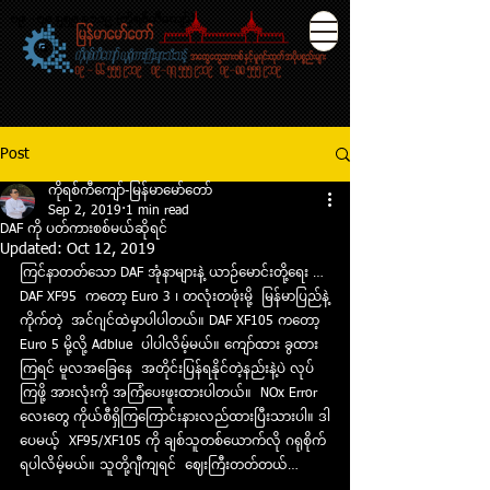
၀၉ - ၇၈ ၅၅၅ ၉၁၁၉ (ကိုရစ္ကီေက်ာ္)
Post
ကိုရစ်ကီကျော်-မြန်မာ​မော်​တော်
Sep 2, 2019
1 min read
DAF ကို ပတ်ကားစစ်မယ်ဆိုရင်
Updated:
Oct 12, 2019
ကြင်နာတတ်သော DAF အုံနာများနဲ့ ယာဉ်မောင်းတို့ရေး …
DAF XF95  ကတော့ Euro 3 ၊ တလုံးတဖုံးမို့  မြန်မာပြည်နဲ့
ကိုက်တဲ့  အင်ဂျင်ထဲမှာပါပါတယ်။ DAF XF105 ကတော့ 
Euro 5 မို့လို့ Adblue  ပါပါလိမ့်မယ်။ ကျော်ထား ခွထား
ကြရင် မူလအခြေနေ  အတိုင်းပြန်ရနိုင်တဲ့နည်းနဲ့ပဲ လုပ်
ကြဖို့ အားလုံးကို အကြံပေးဖူးထားပါတယ်။  NOx Error 
လေးတွေ ကိုယ်စီရှိကြကြောင်းနားလည်ထားပြီးသားပါ။ ဒါ
ပေမယ့်  XF95/XF105 ကို ချစ်သူတစ်ယောက်လို ဂရုစိုက်
ရပါလိမ့်မယ်။ သူတို့ဂျီကျရင်  ဈေးကြီးတတ်တယ်…