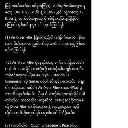
မြန်မာမော်တော်မှာ စစ်ဖူးခဲ့ကြတဲ့ ယခင်မှတ်တမ်းတွေအရ
တော့  DAF XF95 (ရ)စီး နဲ့ XF105 (၃)စီး တို့ကတော့ Air 
Dryer နဲ့  ဆက်စပ်ကိစ္စတွေကို စစ်ဖို့အချိန်ကျပြီဖြစ်ပါ
ကြောင်း နဲ့ နီးစပ်ရာမှာ  ဒါတွေစစ်ကြပါရန်…
(1) Air Dryer Filter ဖြုတ်ကြည့်ပါ (ခြောက်နေလား၊ စိုနေ
လား၊ ပိတ်နေလား၊ ညစ်ပတ်နေလား)၊ ဒါတွေတခုခုဖြစ်နေ
ရင်လဲကြပါရန်
 (2) Air Dryer Filter စိုနေရင်တော့ ချက်ချင်းဖြုတ်လဲပါ။ 
မလဲခင်  လေလိုင်းအားလုံးကို လေအိုးပါမကျန် အတွင်း
သန့်ရှင်းရေးလုပ်ပြီးမှ Air Dryer  Filter လဲပါ။ 
Compressor ကို Gasket စစ်ပါ၊ ဆီကွင်း လေကွင်း  ဝါရှာ
ပါမကျန်သေချာစစ်ပါ။ Air Dryer Filter ကနေ 4Way ခွဲ
ဘားဆီရောက်ပါမယ်၊  ပြီးမှ ဂီယာလိုင်း၊ ကလပ်လိုင်း၊ ပါ
ကင်လိုင်း၊ ဘရိတ်လိုင်း တွေဆီကို  အဆင့်ဆင့်ပို့တာဖြစ်
လို့ Dryer Filter က စိုနေတဲ့ ရေနဲ့ ရေငွေ့တွေဟာ  အဲ့ဒီ့
လိုင်းတွေဆီကိုရောက်ရင် ရောဂါတတ်ပါလိမ့်မယ်။
(3) ကလပ်လိုင်း  Clutch Engagement Rate စစ်ပါ၊ 