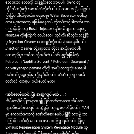
သေးသေး လေးကို သန့်ရှင်းလေးလုပ်ပါ။ ပုံမကျတဲ့ 
တိုင်ကီအဖုံးကို အသစ်လဲလိုက် ပါ။ ပြသနာအချို့ဖြေရှင်း
ပြီးဖြစ် ပါလိမ့်မယ်။ ရေစစ်ဗူး Water Seperator မပါတဲ့
ကား များကတော့ မဖြစ်မနေတပ် ကိုတပ်သင့်ပါတယ်၊ ဘာ
ကြောင့်ဆိုတော့ Bosch Injector နော်ဇယ်များက ရေငွေ့ 
Moisture ကိုကြောက် တယ်လေ။ တိုင်ကီ/ဆီလိုင်းသန့်ပြီး
မှ Injection Cleaner ဆေးရည်ကိုထပ်သုံးပေးရပါမယ်။ 
Injection Cleaner လို့ရေးထား တိုင်း အသုံးမဝင်ပါ။ 
ဆေးရည်မှာ အဓိက လိုအပ်တဲ့ ပါဝင်ပစ္စည်းဖြစ်တဲ့ 
Petroleum Naphtha Solvent / Petroleum Detergent / 
polyalkyenepolpamine တို့ကို အချိုးတကျသုံးပေးရပါ
မယ်။ ဒါမှငွေကုန်ရကျိုးနပ်ပါမယ်။ တိတိကျကျ မဝယ်
တတ်ရင် လာခဲ့ပါ ဝယ်ပေးပါမယ်။
(အိပ်ဇောမီးလင်းပြီး အဆွဲကျပါမယ် ... )
အိပ်ဇောပိုင်းပြသနာအချို့ဖြစ်တတ်တာတော့ အိပ်ဇော
ချက်မီးလင်းလာရင် အဆွဲရုန်း ကျသွားပါလိမ့်မယ်။ MAN 
မှာ ကျောက်ဇကာကို အော်တိုဆေးစနစ်ပါရှိပြီးသားမို့ ဘာ
ကြောင့် အော်တို မဆေးသလဲ အဖြေရှာရပါမယ်။ ပြီးမှ 
Exhaust Regeneration System Re-initiate Module ကို 