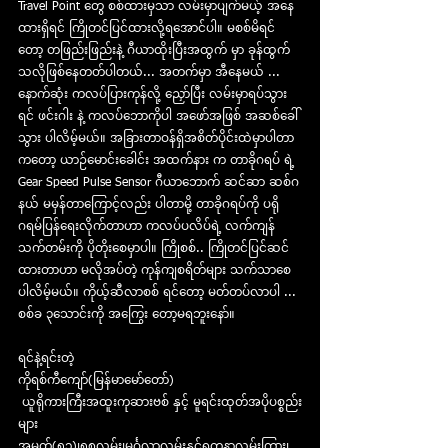
Travel Point တွေ စစ်ထားမှသာ လမ်းမှာပျက်မယ့် အနေ
ထားရှိရင် ကြိုတင်ပြင်ထားလို့ရအောင်ပါ။ မစစ်မိရင်
တော့ တဖြည်းဖြည်းနဲ့ ဂီယာထိုးပြီးအထွက် မှာ ခုန်ထွက်
သလိုဖြစ်နေတတ်ပါတယ်... အတက်မှာ အီနေမယ် ... 
နောက်ဆုံး ကလပ်ပြားကုန်လို့ ညှော်ပြီး လမ်းမှာရပ်သွား
ရင် ဖင်းဂါး နဲ့ ကလပ်ဘောကိုပါ အဖော်အဖြစ် အဆစ်ခေါ်
သွား ပါလိမ့်မယ်။ အခြားတာဝန်ရှိအစိတ်ပိုင်းထဲမှာပါတာ 
ကတော့ ယာဉ်မောင်းခေါင်း အထက်နား က တာခိုဂရပ် ရဲ့ 
Gear Speed Pulse Sensor ဂီယာဘောက် ဆင်ဆာ ဆစ်ဂ
နယ် မမှန်တာကြောင့်လည်း ပါတာမို့ တာခိုဂရပ်ကို ပရို
ဂရမ်ပြန်ရေးလိုက်တာဟာ ကလပ်ပလိပ်ရဲ့ လက်ကျန်
သက်တမ်းကို ပိုတိုးစေမှာပါ။ ကြိုစစ်.. ကြိုတင်ပြင်ဆင်
ထားတာဟာ မလိုအပ်တဲ့ ကုန်ကျစရိတ်များ သက်သာစေ 
ပါလိမ့်မယ်။ ကိုယ့်ဆီလာစစ် ရင်တော့ မတ်တပ်လာပါ ... 
စစ်ခ ၃သောင်းကို အကြွေး တော့မရဘူးနော်။
ရင်နဲ့ရင်းတဲ့
ကိုရစ်ကီကျော်(မြန်မာမော်တော်)
 ယူရိုကားကြီးအထူးကုဆားဗစ် နှင့် မူရင်းထုတ်အပိုပစ္စည်း
များ 
အမှတ်(၅၁)၊၅၈လမ်း၊မင်္ဂလာလမ်းနှင့်ရတနာလမ်းကြား၊