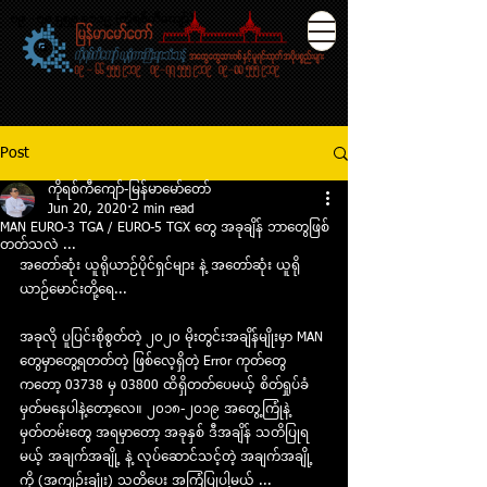
၀၉ - ၇၈ ၅၅၅ ၉၁၁၉ (ကိုရစ္ကီေက်ာ္)
Post
ကိုရစ်ကီကျော်-မြန်မာ​မော်​တော်
Jun 20, 2020
2 min read
MAN EURO-3 TGA / EURO-5 TGX တွေ အခုချိန် ဘာတွေဖြစ်
တတ်သလဲ ...
အတော်ဆုံး ယူရိုယာဉ်ပိုင်ရှင်များ နဲ့ အတော်ဆုံး ယူရို
ယာဉ်မောင်းတို့ရေ...
အခုလို ပူပြင်းစိုစွတ်တဲ့ ၂၀၂၀ မိုးတွင်းအချိန်မျိုးမှာ MAN 
တွေမှာတွေ့ရတတ်တဲ့ ဖြစ်လေ့ရှိတဲ့ Error ကုတ်တွေ
ကတော့ 03738 မှ 03800 ထိရှိတတ်ပေမယ့် စိတ်ရှုပ်ခံ 
မှတ်မနေပါနဲ့တော့လေ။ ၂၀၁၈-၂၀၁၉ အတွေ့ကြုံနဲ့ 
မှတ်တမ်းတွေ အရမှာတော့ အခုနှစ် ဒီအချိန် သတိပြုရ
မယ့် အချက်အချို့ နဲ့ လုပ်ဆောင်သင့်တဲ့ အချက်အချို့
ကို (အကျဉ်းချုံး) သတိပေး အကြံပြုပါ့မယ် ... 