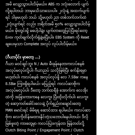
အမိ လျော့သွားပါလိမ့်မယ်။ ABS က ၁လုံးလောက် ပျက်
လို့ရပါတယ် ဘာမှမသိသာသေးပါ။ ၂လုံးနဲ့ အထက်ပျက်
ရင် ဒါမှမဟုတ် ဘယ် သို့မဟုတ် ညာ တစ်ဘက်ဘက်ထဲ 
၂လုံးပျက်ရင် လည်း ဘရိတ်အမိ ၅၀% လျော့သွားပါလိမ့်
မယ်။ မိုးတွင်းမို့ မပေါ့ပါနဲ့။ ပျက်တာတွေပြင်ပြီးရင်တော့ 
Error ကုတ်ဖျက်လိုက်ရုံနဲ့မပြီးပါ။ EBS System ကို Reset 
ချပေးမှသာ Complete အလုပ် လုပ်ပါလိမ့်မယ်။ 
(ဂီယာပိုင်း မှာတော့ ...)
ဂီယာ မဝင်ချင်ဘူး N / Auto မီးခုန်နေတာကလပ်စနစ်
အလုပ်မလုပ်လို့ပါ၊ ဂီယာညပ် သလိုဖြစ်ပြီး စက်နိုးရမှာ
မဟုတ်ပါ၊ ကလပ်စနစ် အလုပ်လုပ်ဖို့ လေ 7.5Bar ကနေ 
8.5Bar ကြားရှိရပါမယ်၊ မပြည့်ရင် ကလပ်ဆာဗိုက 
အလုပ်မလုပ်ပါ၊ ဒီတော့ ဘက်ထရီခုံ အောက်က လေအိုး
ထဲကို အခြားကားကနေ လေကူး ပြီးထိုးလိုက်ပါ၊ လေကူး
တဲ့ ဆော့ကတ်ခေါင်းလေးနဲ့ ပိုက်ရှည်တချောင်းတော့  
MAN မောင်းရင် မိမိရရ ဆောင်ထား ရပါမယ်။ ကလပ်ဆာ
ဗိုက လေကိုထိန်းမထားနိုင်တဲ့သဘောပါနေပါတယ်၊ ဒီလို
ဖြစ်ဖူးတဲ့ ကားတွေမှာ ကလပ်ပြားကုန်တာ မြန်တတ်လို့ 
Clutch Biting Point / Engagement Point / Clutch 