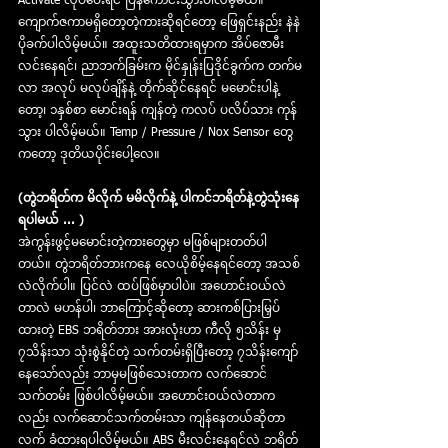
Activate လုပ်ပေးရင် ပြန်ကောင်းသွားပါလိမ့်မယ်။ 
ကျောက်ဇကာမရှိတော့တဲ့ကားဆိုရင်တော့ ဖြေရှင်းနည်း နဲနဲ
ပိုခက်ပါလိမ့်မယ်။ အထူးသတိထားရမှာက အိပ်ဇောမီး
လင်းနေရင်၊ ညာဘက်ခြမ်းက မိုင်နှုန်းပြဒိုင်ခွက်က တက်မ
လာ အလုပ် မလုပ်ချိန်နဲ့ တိုက်ဆိုင်နေရင် မမောင်းပါနဲ့
တော့၊ ၁နှစ်စာ မောင်းရန် ကျန်တဲ့ ကလပ် ပလိပ်သား ကုန်
သွား ပါလိမ့်မယ်။ Temp / Pressure / Nox Sensor တွေ
ကတော့ ဒုတိယပိုင်းပေါ့လေ။
(တွဲဘရိတ်က မိလိုက် မမိလိုက်နဲ့ ပါကင်ဘရိတ်နဲ့တွဲသုံးနေ
ရပါမယ် ... )
အဲကွန်းဖွင့်မမောင်းတဲ့ကားတွေမှာ မဖြစ်များတတ်ပါ
တယ်။ တွဲဘရိတ်ဘားကနေ လေယိုစိမ့်နေရင်တော့ အသစ်
လဲလိုက်ပါ။ ပြင်လဲ ထပ်ဖြစ်မှာပါပဲ။ အဟောင်းဝယ်လဲ 
တာလဲ မဟန်ပါ၊ ဘာကြောင့်ဆိုတော့ ဆားကစ်ပြားမြှပ်
ထားတဲ့ EBS ဘရိတ်ဘား အားလုံးဟာ ကီလို ၅သိန်း မှ 
၇သိန်းသာ သုံးစွဲနိုင်တဲ့ သက်တမ်းရှိပြီးတော့ ၇သိန်းကျော် 
နေသော်လည်း ဘာမှမဖြစ်သေးတာက လက်ဆောင်
သက်တမ်း ဖြစ်ပါလိမ့်မယ်။ အဟောင်းဝယ်လဲတာက
လည်း လက်ဆောင်သက်တမ်းသာ ကျန်နေတယ်ဆိုတာ 
လက် ခံထားရပါလိမ့်မယ်။ ABS မီးလင်းနေရင်လဲ ဘရိတ်