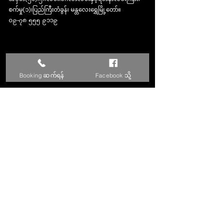
စက်မှု(၁)၊ပြည်ကြီးတံခွန်၊ မန္တလေးရွှေမြို့တော်။ 
၀၉-၇၈ ၅၅၅ ၉၁၁၉
Booking ဆက်ရန်
Facebook သို့