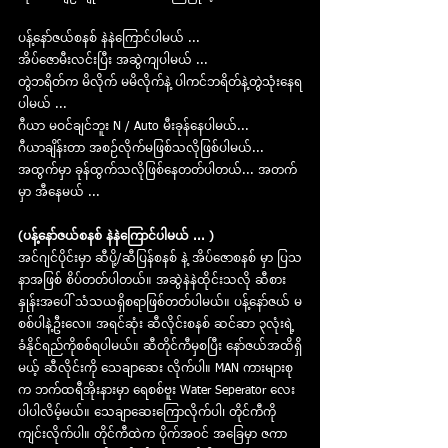
ပန့်နော်ဇယ်စနစ် နဲနဲကြောင်ပါမယ် ... 
အိပ်ဇောမီးလင်းပြီး အဆွဲကျပါမယ် ... 
တွဲဘရိတ်က မိလိုက် မမိလိုက်နဲ့ ပါကင်ဘရိတ်နဲ့တွဲသုံးနေရ
ပါမယ် ... 
ဂီယာ မဝင်ချင်ဘူး N / Auto မီးခုန်နေပါမယ်...
ဂီယာချိန်းတာ အစဉ်လိုက်မဖြစ်သလိုဖြစ်ပါမယ်...
အထွက်မှာ ခုန်ထွက်သလိုဖြစ်နေတတ်ပါတယ်... အတက်
မှာ အီနေမယ် ...
(ပန့်နော်ဇယ်စနစ် နဲနဲကြောင်ပါမယ် ... )
အင်ဂျင်ပိုင်းမှာ ဆီပို့/ဆီပြန်စနစ် နဲ့ အိပ်ဇောစနစ် မှာ ပြသ
နာအဖြစ် စိပ်တတ်ပါတယ်။ အဆွဲနဲနဲထိုင်းသလို ဆီစား
နှုန်းအပေါ် သံသယရှိစရာဖြစ်တတ်ပါမယ်။ ပန့်နော်ဇယ် မ
စစ်ပါနဲ့ဦးလေ။ အရင်ဆုံး ဆီလိုင်းစနစ် ဆင်ဆာ ၃လုံးရဲ့ 
ခံနိုင်ရည်ကိုစစ်ရပါမယ်။ ဆီတိုင်ကီမှစပြီး နော်ဇယ်အထိရှိ
မယ့် ဆီလိုင်းကို သေချာဆေး လိုက်ပါ။ MAN ကားများစု
က ဘက်ထရီအိုးနားမှာ ရေစစ်ဗူး Water Seperator လေး
ပါပါလိမ့်မယ်။ သေချာဆေးကြောလိုက်ပါ၊ တိုင်ကီကို
ကျင်းလိုက်ပါ။ တိုင်ကီထဲက ပိုက်အဝင် အခြေမှာ ဇကာ