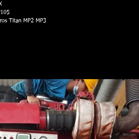
X
F105
tros Titan MP2 MP3