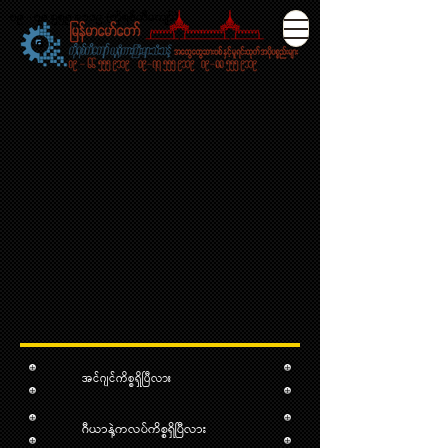
၀၉ - ၇၈ ၅၅၅ ၉၁၁၉ (ကိုရစ္ကီေက်ာ္)
အင်ဂျင်ကိစ္စရှိပြီလား
ဂီယာနဲ့ကလပ်ကိစ္စရှိပြီလား