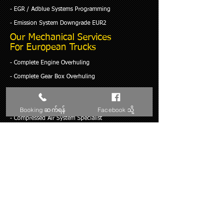
- EGR / Adblue Systems Programming
- Emission System Downgrade EUR2
Our Mechanical Services
For European Trucks
​- Complete Engine Overhuling
- Complete Gear Box Overhuling
- Brake & Caliper Specialist
- Steering and Suspensions Specialist
Booking ဆက်ရန်
Facebook သို့
- Compressed Air System Specialist
- Clutch Calibration Service
- Wiring System Specialist
Our Sales
For European Trucks
​- LHD / RHD European Trucks Sales
- Genuine and OE Spare Parts Sales
- Monthly / Yearly Service Package Sales