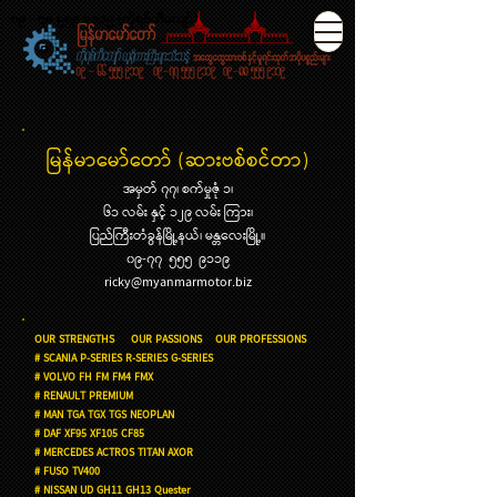
၀၉ - ၇၈ ၅၅၅ ၉၁၁၉ (ကိုရစ္ကီေက်ာ္)
မြန်မာမော်တော် (ဆားဗစ်စင်တာ)
အမှတ် ၇၇၊ စက်မှုဇုံ ၁၊
၆၁ လမ်း နှင့် ၁၂၉ လမ်း ကြား၊
ပြည်ကြီးတံခွန်မြို့နယ်၊ မန္တလေးမြို့။
၀၉-၇၇ ၅၅၅ ၉၁၁၉
ricky@myanmarmotor.biz
OUR STRENGTHS OUR PASSIONS OUR PROFESSIONS
# SCANIA P-SERIES R-SERIES G-SERIES
# VOLVO FH FM FM4 FMX
# RENAULT PREMIUM
# MAN TGA TGX TGS NEOPLAN
# DAF XF95 XF105 CF85
# MERCEDES ACTROS TITAN AXOR
# FUSO TV400
# NISSAN UD GH11 GH13 Quester