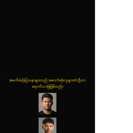
အခက်ခဲဆုံးပြသနာများသည် အတော်ဆုံးလူများထံသို့သာ
ရောက်လာမြဲဖြစ်သည်။